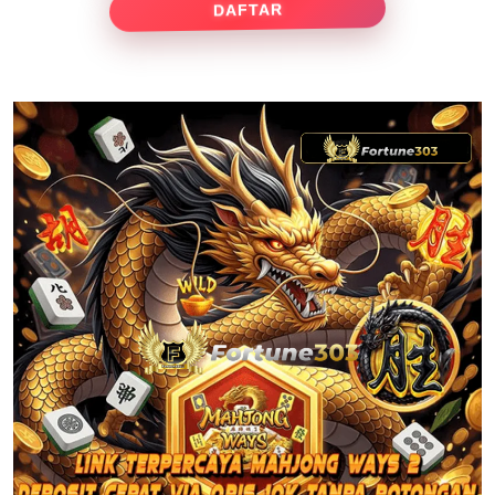
DAFTAR