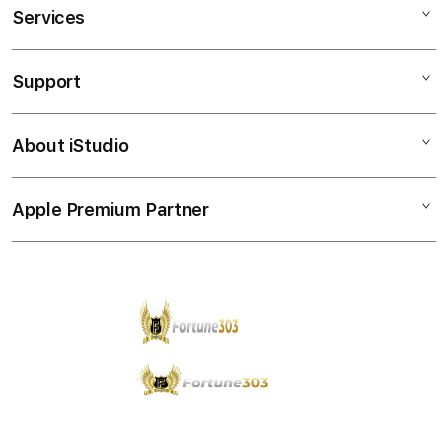
e
Services
Mac
c
iPad
o
Support
AppleCare+
l
iPhone
u
Corporate
Watch
About iStudio
m
My Account
Demo Sessions
Music
n
Collection & Delivery
Elush Service Provider
a
TV & Home
Apple Premium Partner
About Us
Returns & Exchanges
c
Financing Options
Accessories
c
Find an iStudio near you
Contact Us
Trade-in
o
Offers
Why Shop at iStudio
FAQ
r
Traveller?s Reservation
Elush Corporate Website
d
Privacy Policy
i
Site Terms of Use
o
n